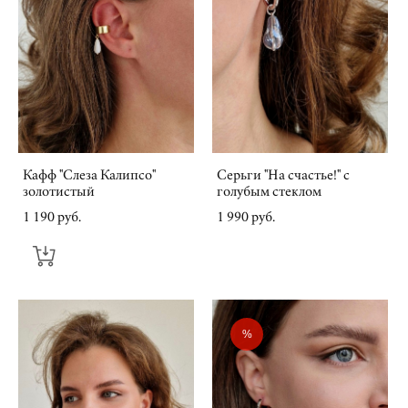
Кафф "Слеза Калипсо"
Серьги "На счастье!" с
золотистый
голубым стеклом
1 190 pуб.
1 990 pуб.
%