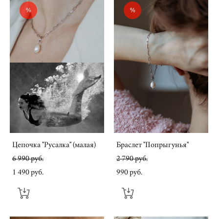
%
%
Цепочка "Русалка" (малая)
Браслет "Попрыгунья"
6 990 pуб.
2 790 pуб.
1 490 pуб.
990 pуб.