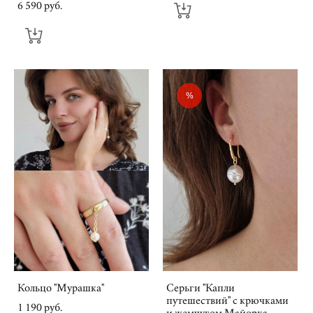
6 590 pуб.
%
Кольцо "Мурашка"
Серьги "Капли
путешествий" с крючками
1 190 pуб.
и жемчугом Майорка