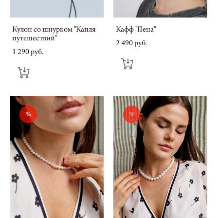
Кулон со шнурком "Капля
Кафф "Пена"
путешествий"
2 490 pуб.
1 290 pуб.
%
%