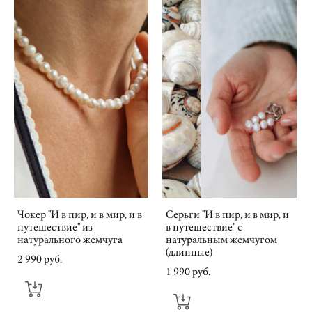
Чокер "И в пир, и в мир, и в
Серьги "И в пир, и в мир, и
путешествие" из
в путешествие" с
натурального жемчуга
натуральным жемчугом
(длинные)
2 990 pуб.
1 990 pуб.