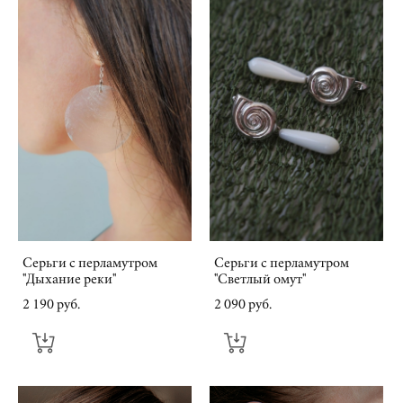
Серьги с перламутром
Серьги с перламутром
"Дыхание реки"
"Светлый омут"
2 190 pуб.
2 090 pуб.