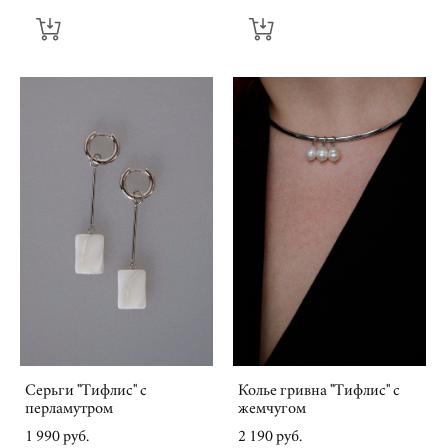
Серьги "Тифлис" с
Колье гривна "Тифлис" с
перламутром
жемчугом
1 990 pуб.
2 190 pуб.