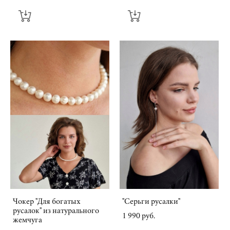
Чокер "Для богатых
"Серьги русалки"
русалок" из натурального
1 990 pуб.
жемчуга