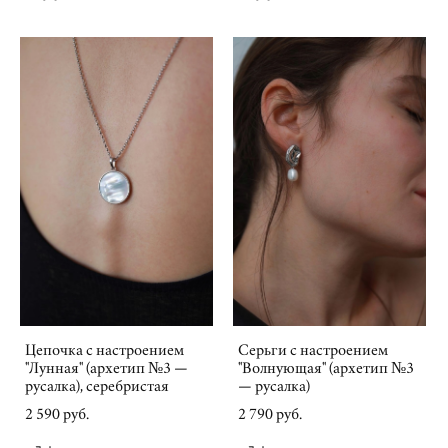
Цепочка с настроением
Серьги с настроением
"Лунная" (архетип №3 —
"Волнующая" (архетип №3
русалка), серебристая
— русалка)
2 590 pуб.
2 790 pуб.