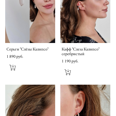
Серьги "Слёзы Калипсо"
Кафф "Слеза Калипсо"
серебристый
1 890 pуб.
1 190 pуб.