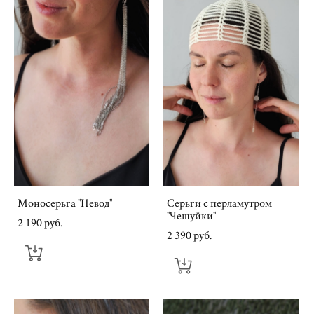
Моносерьга "Невод"
Серьги с перламутром
"Чешуйки"
2 190 pуб.
2 390 pуб.