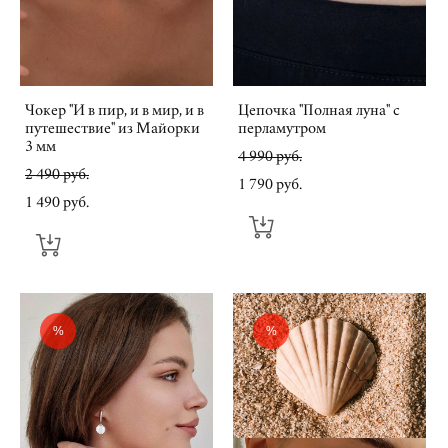
Чокер "И в пир, и в мир, и в
Цепочка "Полная луна" с
путешествие" из Майорки
перламутром
3 мм
4 990 pуб.
2 490 pуб.
1 790 pуб.
1 490 pуб.
%
%