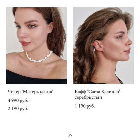
Чокер "Матерь китов"
Кафф "Слеза Калипсо"
серебристый
4 990 pуб.
1 190 pуб.
2 190 pуб.