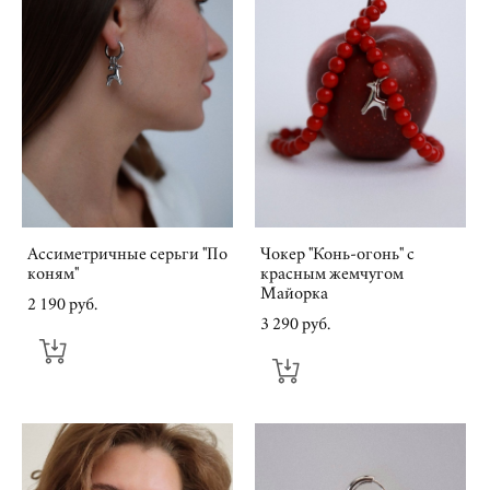
Ассиметричные серьги "По
Чокер "Конь-огонь" с
коням"
красным жемчугом
Майорка
2 190 pуб.
3 290 pуб.