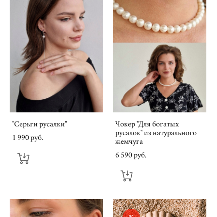
"Серьги русалки"
Чокер "Для богатых
русалок" из натурального
1 990 pуб.
жемчуга
6 590 pуб.