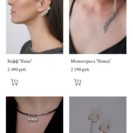
Кафф "Пена"
Моносерьга "Невод"
2 490 pуб.
2 190 pуб.