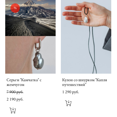
%
Серьги "Камчатка" с
Кулон со шнурком "Капля
жемчугом
путешествий"
7 900 pуб.
1 290 pуб.
2 190 pуб.