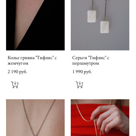
Колье гривна "Тифлис" с
Серьги "Тифлис" с
жемчугом
перламутром
2 190 pуб.
1 990 pуб.